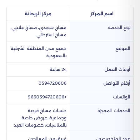
اسم المركز
مركز الريحانة
نوع الخدمة
مساج سويدي، مساج علاجي،
مساج استرخائي
الموقع
جميع مدن المنطقة الشرقية
بالسعودية
أوقات العمل
24 ساعة
أرقام التواصل
0594720606
الواتساب
+9660594720606
الخدمات المميزة
جلسات مساج فردية
وجماعية، عروض خاصة
بالمناسبات، خصومات العيد
عدد المتخصصين
فريق من المعالجين