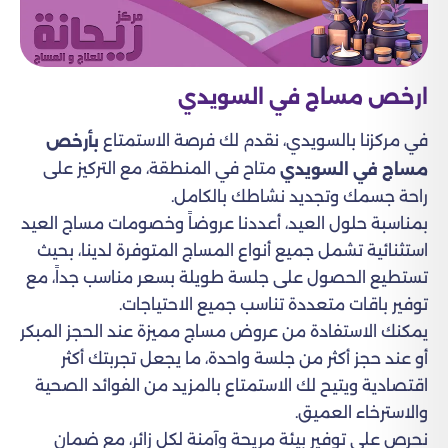
ارخص مساج في السويدي​
في مركزنا بالسويدي، نقدم لك فرصة الاستمتاع
بأرخص
متاح في المنطقة، مع التركيز على
مساج في السويدي
راحة جسمك وتجديد نشاطك بالكامل.
بمناسبة حلول العيد، أعددنا عروضاً وخصومات مساج العيد
استثنائية تشمل جميع أنواع المساج المتوفرة لدينا، بحيث
تستطيع الحصول على جلسة طويلة بسعر مناسب جداً، مع
توفير باقات متعددة تناسب جميع الاحتياجات.
يمكنك الاستفادة من عروض مساج مميزة عند الحجز المبكر
أو عند حجز أكثر من جلسة واحدة، ما يجعل تجربتك أكثر
اقتصادية ويتيح لك الاستمتاع بالمزيد من الفوائد الصحية
والاسترخاء العميق.
نحرص على توفير بيئة مريحة وآمنة لكل زائر، مع ضمان