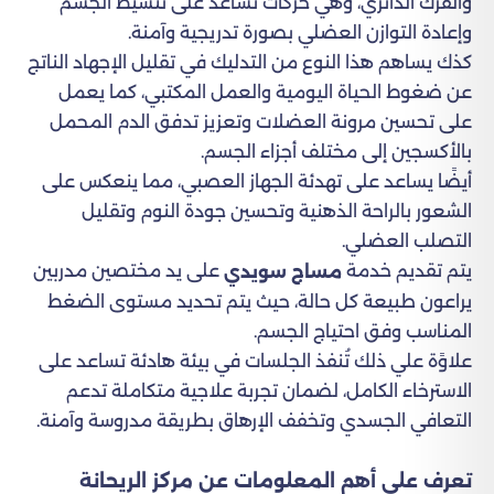
والفرك الدائري، وهي حركات تساعد على تنشيط الجسم
وإعادة التوازن العضلي بصورة تدريجية وآمنة.
كذك يساهم هذا النوع من التدليك في تقليل الإجهاد الناتج
عن ضغوط الحياة اليومية والعمل المكتبي، كما يعمل
على تحسين مرونة العضلات وتعزيز تدفق الدم المحمل
بالأكسجين إلى مختلف أجزاء الجسم.
أيضًا يساعد على تهدئة الجهاز العصبي، مما ينعكس على
الشعور بالراحة الذهنية وتحسين جودة النوم وتقليل
التصلب العضلي.
يتم تقديم خدمة
على يد مختصين مدربين
مساج سويدي
يراعون طبيعة كل حالة، حيث يتم تحديد مستوى الضغط
المناسب وفق احتياج الجسم.
علاوًة علي ذلك تُنفذ الجلسات في بيئة هادئة تساعد على
الاسترخاء الكامل، لضمان تجربة علاجية متكاملة تدعم
التعافي الجسدي وتخفف الإرهاق بطريقة مدروسة وآمنة.
تعرف على أهم المعلومات عن مركز الريحانة