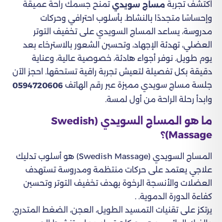
اكتشف تجربة
تمنح جسمك راحة عميقة
مساج سويدي
وإحساسًا متجددًا بالنشاط. بأسلوب احترافي وحركات
مدروسة، يساعد المساج السويدي على تخفيف التوتر
العضلي، تهدئة الإجهاد، وتحسين الشعور بالاسترخاء بعد
يوم طويل. نوفر أجواء هادئة، خصوصية عالية، وعناية
دقيقة بكل تفصيلة لتعيش تجربة راقية تستحقها. احجز الآن
جلسة مساج سويدي مميزة عبر رقم الهاتف
0594720606
وابدأ رحلة الراحة من أول لمسة.
ما هو المساج السويدي (Swedish
Massage)؟
المساج السويدي (Swedish Massage) هو أسلوب تدليك
علاجي يعتمد على حركات منتظمة ومدروسة تستهدف
العضلات والأنسجة الرخوة بهدف تخفيف التوتر وتحسين
كفاءة الدورة الدموية. .
يرتكز على تقنيات التمسيد الطويل، العجن، الضغط المتدرج،