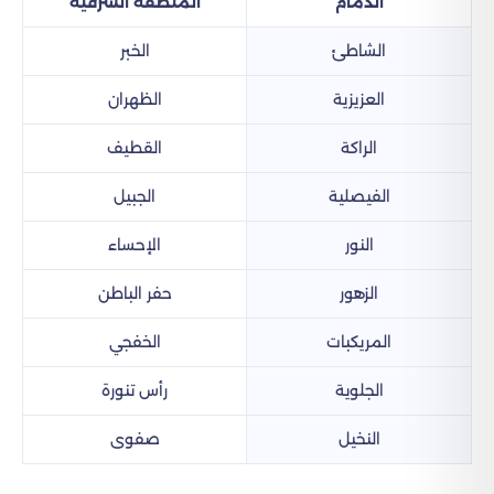
الدمام
المنطقة الشرقية
الشاطئ
الخبر
العزيزية
الظهران
الراكة
القطيف
الفيصلية
الجبيل
النور
الإحساء
الزهور
حفر الباطن
المريكبات
الخفجي
الجلوية
رأس تنورة
النخيل
صفوى