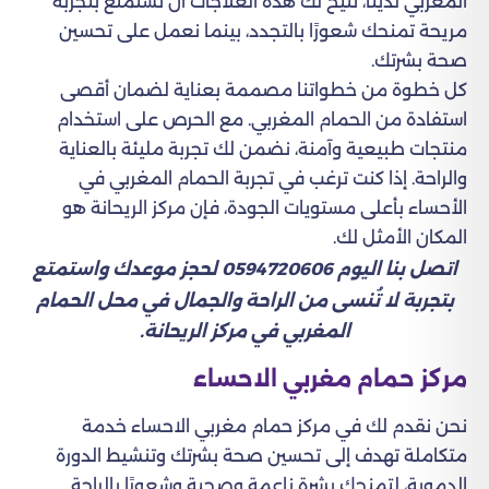
المغربي لدينا، تتيح لك هذه العلاجات أن تستمتع بتجربة
مريحة تمنحك شعورًا بالتجدد، بينما نعمل على تحسين
صحة بشرتك.
كل خطوة من خطواتنا مصممة بعناية لضمان أقصى
استفادة من الحمام المغربي. مع الحرص على استخدام
منتجات طبيعية وآمنة، نضمن لك تجربة مليئة بالعناية
والراحة. إذا كنت ترغب في تجربة الحمام المغربي في
الأحساء بأعلى مستويات الجودة، فإن مركز الريحانة هو
المكان الأمثل لك.
اتصل بنا اليوم 0594720606 لحجز موعدك واستمتع
بتجربة لا تُنسى من الراحة والجمال في محل الحمام
المغربي في مركز الريحانة.
مركز حمام مغربي الاحساء
نحن نقدم لك في مركز حمام مغربي الاحساء خدمة
متكاملة تهدف إلى تحسين صحة بشرتك وتنشيط الدورة
الدموية، لتمنحك بشرة ناعمة وصحية وشعورًا بالراحة