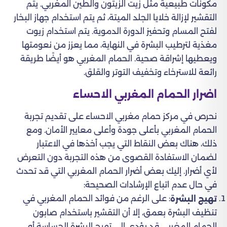
مكونات طبيعية مثل زيت الزيتون والطين المغربي. يتم
التقشير لإزالة خلايا الجلد الميتة، ثم يتم استخدام جهاز البخار
لفتح المسام وتحفيز الدورة الدموية. يتم استخدام زيوت
مغذية لترطيب البشرة في النهاية، مما يعزز من نعومتها
ويعطيها إشراقة صحية. الحمام المغربي هو أيضًا طريقة
رائعة للاسترخاء وتخفيف التوتر والقلق.
اضرار الحمام المغربي الاحساء
نحرص في مركز حمام مغربي الاحساء على تقديم تجربة
الحمام المغربي بأعلى جودة وأعلى معايير الأمان. ومع
ذلك، هناك بعض النقاط التي يجب أخذها في الاعتبار
لضمان الاستفادة القصوى من هذه التجربة دون التعرض
لأي أضرار. إليك بعض أضرار الحمام المغربي التي قد تحدث
في حال عدم اتباع الإرشادات الصحيحة:
: على الرغم من فوائد الحمام المغربي في
تهيج البشرة
تنظيف البشرة بعمق، إلا أن التقشير باستخدام صابون
الحمام المغربي قد يؤدي إلى تهيج البشرة الحساسة أو