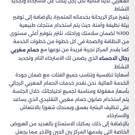
المغربي لدينا مثالية لكل رجل يبحث عن الاسترخاء وتجديد
النشاط.
يتميز مركز الريحانة بخدماته المتميزة، بالإضافة إلى توفير
بيئة نظيفة وآمنة، حيث يتم استخدام منتجات طبيعية
100% لضمان سلامتك وراحتك. نلتزم بتوفير أعلى مستوى
من النظافة والصحة في كل خطوة من خطوات الخدمة.
كما يقدم المركز تجربة فريدة من نوعها مع
حمام مغربي
الذي يضمن لك الاسترخاء التام وتجديد
رجال الاحساء
النشاط.
أسعارنا تنافسية وتناسب جميع الفئات، مع ضمان جودة
الخدمة العالية. نحن نقدم خدمات الحمام المغربي الرجالي
بأسعار معقولة ومناسبة لجميع احتياجاتك. خلال الجلسة،
يتم استخدام صابون حمام مغربي التقليدي الذي يساعد
على تنظيف البشرة بعمق ويمنحك شعورًا بالانتعاش
والاسترخاء.
بالإضافة إلى ذلك، يمكنك الاستمتاع بالعديد من العروض
الخاصة التي يقدمها المركز بين الحين والآخر، مما يجعل