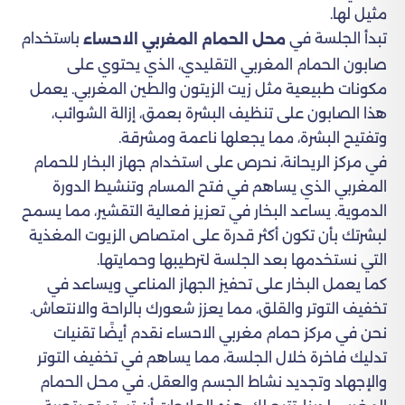
مثيل لها.
تبدأ الجلسة في
باستخدام
محل الحمام المغربي الاحساء
صابون الحمام المغربي التقليدي، الذي يحتوي على
مكونات طبيعية مثل زيت الزيتون والطين المغربي. يعمل
هذا الصابون على تنظيف البشرة بعمق، إزالة الشوائب،
وتفتيح البشرة، مما يجعلها ناعمة ومشرقة.
في مركز الريحانة، نحرص على استخدام جهاز البخار للحمام
المغربي الذي يساهم في فتح المسام وتنشيط الدورة
الدموية. يساعد البخار في تعزيز فعالية التقشير، مما يسمح
لبشرتك بأن تكون أكثر قدرة على امتصاص الزيوت المغذية
التي نستخدمها بعد الجلسة لترطيبها وحمايتها.
كما يعمل البخار على تحفيز الجهاز المناعي ويساعد في
تخفيف التوتر والقلق، مما يعزز شعورك بالراحة والانتعاش.
نحن في مركز حمام مغربي الاحساء نقدم أيضًا تقنيات
تدليك فاخرة خلال الجلسة، مما يساهم في تخفيف التوتر
والإجهاد وتجديد نشاط الجسم والعقل. في محل الحمام