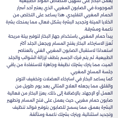
يعمل البخار على تسهيل امتصاص المواد الطبيعية
الموجودة في الصابون المغربي، الذي يعتبر أحد أسرار
الحمام المغربي التقليدي. هذا يساعد على التخلص من
الخلايا الميتة وتجديد البشرة بشكل فعال، مما يمنحك بشرة
ناعمة ومشرقة.
يبدأ حمام المغربي باستخدام جهاز البخار لتوفير بيئة مريحة
تُعزز الاسترخاء. البخار يفتح المسام ويجعل الجلد أكثر
استعدادًا لاستقبال الصابون المغربي الغني بالعناصر
الطبيعية، ثم يتم فرك الجسم بلطف لإزالة الشوائب والجلد
الميت، مما يترك بشرتك نظيفة وجاهزة للاستفادة من باقي
جلسة المساج المغربي.
كما يساعد البخار في استرخاء العضلات وتخفيف التوتر
والقلق، مما يجعله العلاج المثالي بعد يوم طويل من
العمل أو الإجهاد. بالإضافة إلى ذلك، يعزز البخار من فعالية
صابون حمام مغربي، حيث يعمل على فتح المسام وتطهير
البشرة بعمق، مما يسمح للصابون بتوفير فوائد تنظيف
وتجديد استثنائية، ويترك بشرتك ناعمة ومتألقة.