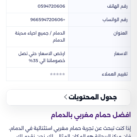
رقم الهاتف
0594720606
رقم الواتساب
+966594720606
العنوان
الدمام / جميع احياء مدينة
الدمام
الاسعار
ارخص الاسعار؛ حتي تصل
خصوماتنا الي 35%
تقييم العملاء
⭐⭐⭐⭐⭐
جدول المحتويات
افضل حمام مغربي بالدمام​
إذا كنت تبحث عن تجربة حمام مغربي استثنائية في الدمام،
فإن مركز الريحانة هو المكان المثالي لك. نحن نقدم لك