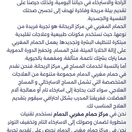
الراحة والاسترخاء في حياتنا اليومية، ولذلك حرصنا على
تقديم بيئة مريحة وفاخرة تهدف إلى تحسين صحتك
النفسية والجسدية.
الحمام المغربي في مركز الريحانة هو تجربة فريدة من
نوعها، حيث نستخدم مكونات طبيعية وعلاجات تقليدية
مبتكرة لتنظيف البشرة وتجديدها. يعمل الحمام المغربي
على إزالة الخلايا الميتة، فتح المسام، وتحفيز الدورة الدموية،
مما يترك بشرتك ناعمة، متألقة، ومفعمة بالحيوية.
أما بالنسبة لخدمات المساج في مركز الريحانة، فنحن نقدم
في حمام مغربي الدمام مجموعة متنوعة من العلاجات
المتخصصة التي تشمل المساج الاسترخائي و المساج
العلاجي. سواء كنت بحاجة إلى استرخاء تام أو معالجة آلام
العضلات، ففريقنا المدرب بشكل احترافي سيقوم بتقديم
العلاج المناسب لك.
نحن في
نستخدم تقنيات
مركز حمام مغربي الدمام
متطورة لضمان وصولك إلى الاسترخاء التام وتخفيف التوتر.
نحن في مركز حمام مغربي الدمام نحرص على تقديم تجربة