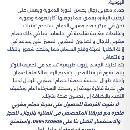
اليومية.
حمام مغربي رجال يحسن الدورة الدموية ويعمل على
ترطيب البشرة بعمق، مما يجعلها أكثر نعومة وحيوية.
نحن في مركز حمام مغربي الدمام نستخدم تقنيات
وتقليدات مغربية تقليدية في جلساتنا، بما في ذلك حمام
مغربي للرجال والصابون المغربي المميز الذي يساعد في
إزالة الخلايا الميتة وفتح المسام، مما يمنحك شعورًا بالنقاء
والانتعاش.
يتم تدليك الجسم بزيوت طبيعية تساعد في تخفيف التوتر،
بينما يقوم فريقنا المدرب بتقديم الرعاية الكاملة لضمان
راحتك طوال الجلسة. خدمة الحمام المغربي للرجال لدينا
هي تجربة فاخرة تهدف إلى منحك الاسترخاء التام وتخفيف
التعب، بالإضافة إلى تحسين صحة بشرتك.
لا تفوت الفرصة للحصول على تجربة حمام مغربي
فاخرة مع فريقنا المتخصص في العناية بالرجال. للحجز
والاستفسار، اتصل بنا على 0594720606، واستمتع
بتجربة استرخاء لا مثيل لها.